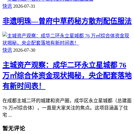
快讯
2026-08-01