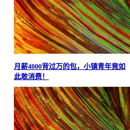
月薪4000背过万的包，小镇青年竟如
此敢消费！