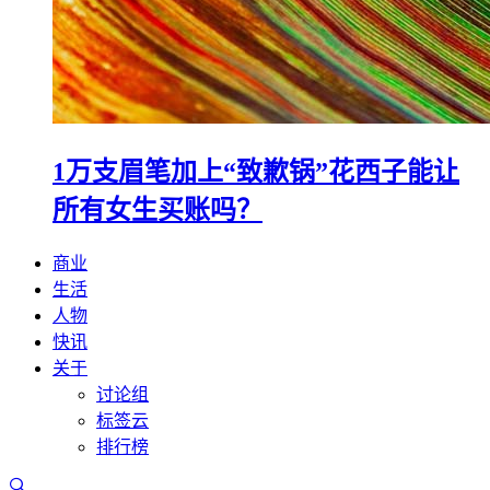
1万支眉笔加上“致歉锅”花西子能让
所有女生买账吗？
商业
生活
人物
快讯
关于
讨论组
标签云
排行榜