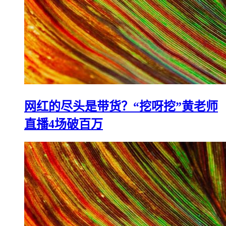
网红的尽头是带货？“挖呀挖”黄老师
直播4场破百万