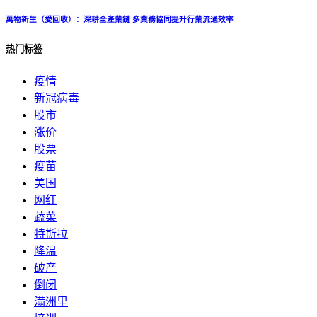
萬物新生（愛回收）：深耕全產業鏈 多業務協同提升行業流通效率
热门标签
疫情
新冠病毒
股市
涨价
股票
疫苗
美国
网红
蔬菜
特斯拉
降温
破产
倒闭
满洲里