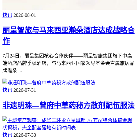
上一篇
致敬安全引路人：海驾木兰女子班的2026新愿
下一篇
双百！100%中国车企全球业务接入阿里云
相关推荐
快讯
2026-08-01
2026“上合绿创杯”全国绿色循环产业创新
创业大赛正式启动 面向全国征集优质项
目