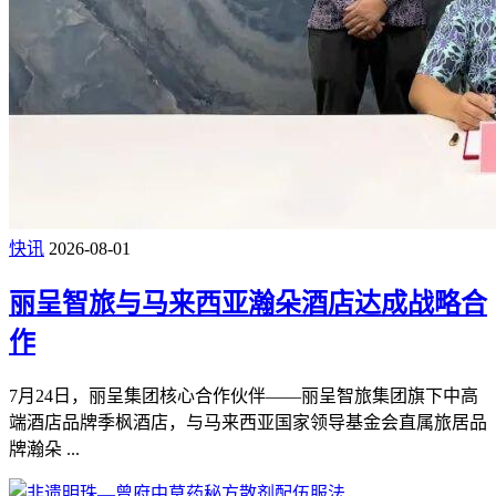
快讯
2026-08-01
2026“上合绿创杯”全国绿色循环产业创新
创业大赛正式启动 面向全国征集优质项
目
当前，正值“十五五”开局之年，规划《纲要》明确提出“促进
循环经济发展，健全废弃物循环利用体系”。国家发展改革委
日前 ...