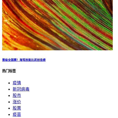
晋级全国赛！海驾技能比武创佳绩
热门标签
疫情
新冠病毒
股市
涨价
股票
疫苗