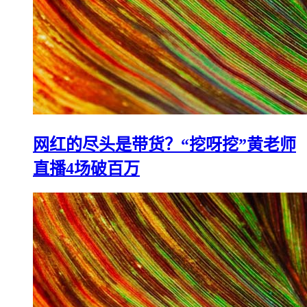
网红的尽头是带货？“挖呀挖”黄老师
直播4场破百万