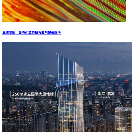
非遗明珠—曾府中草药秘方散剂配伍服法