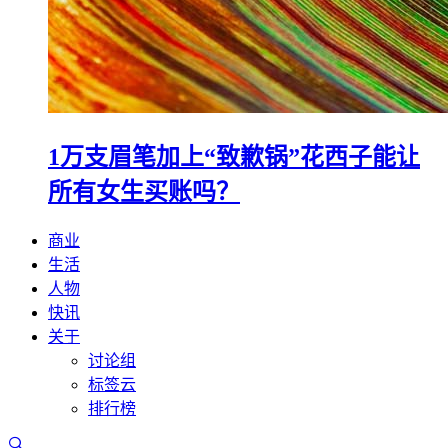
1万支眉笔加上“致歉锅”花西子能让
所有女生买账吗？
商业
生活
人物
快讯
关于
讨论组
标签云
排行榜