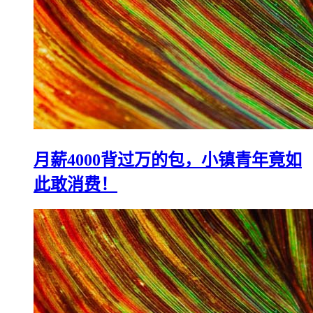
月薪4000背过万的包，小镇青年竟如
此敢消费！