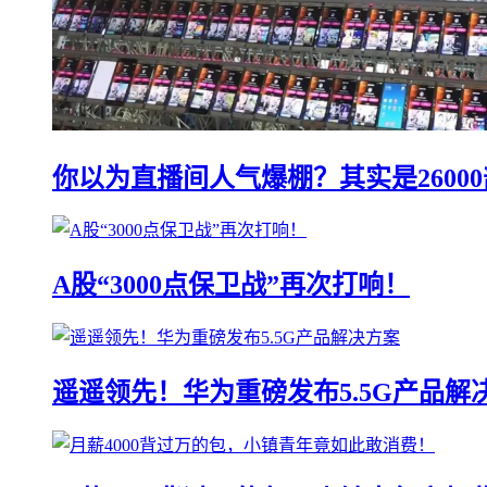
你以为直播间人气爆棚？其实是2600
A股“3000点保卫战”再次打响！
遥遥领先！华为重磅发布5.5G产品解