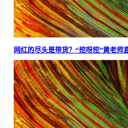
网红的尽头是带货？“挖呀挖”黄老师