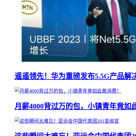
遥遥领先！华为重磅发布5.5G产品解
月薪4000背过万的包，小镇青年竟如