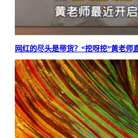
网红的尽头是带货？“挖呀挖”黄老师