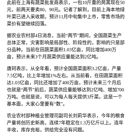
此前在上海有蔬菜批发商表示，一包10斤重的茼蒿现在50
元，前两天要卖80、90元。记者了解到，目前上海本地绿
叶菜已进入采收期，预计11月中旬集中上市，零售市场的
菜价有望继续回落。
据农业农村部4日消息，当前“两节”期间，全国蔬菜生产
总体正常，灾害影响是局部性、阶段性的，影响的只是部
分品种。当前在田蔬菜面积1.03亿亩，同比增加400万
亩，预计未来3个月蔬菜供应量能达到2亿吨。
唐珂表示，从全年看，预计全国蔬菜面积3.2亿亩，产量
7.5亿吨，比上年增加1%左右。从当前看，在田蔬菜面积
达1.03亿亩，同比还增加了400万亩，预计未来三个月后
也就是
“两节”前后，蔬菜供应量能够达到2亿吨、增加700
万吨
。也就是说，可以为每人每天提供3斤菜。这是一个
基本面，大家心里要有“数”。
农业农村部种植业管理司副司长刘莉华表示，今年的粮食
产量将创历史新高，连续7年稳定在1.3万亿斤以上。
连年
丰收，库存充裕，供给完全没有问题
。