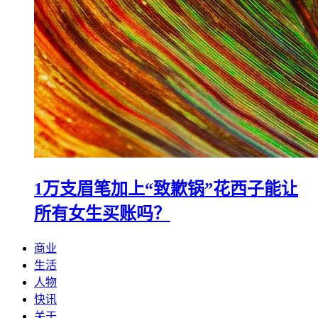
1万支眉笔加上“致歉锅”花西子能让
所有女生买账吗？
商业
生活
人物
快讯
关于