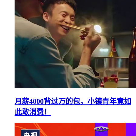
月薪4000背过万的包，小镇青年竟如
此敢消费！