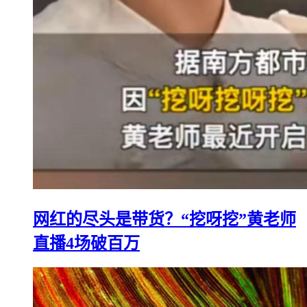
网红的尽头是带货？“挖呀挖”黄老师
直播4场破百万