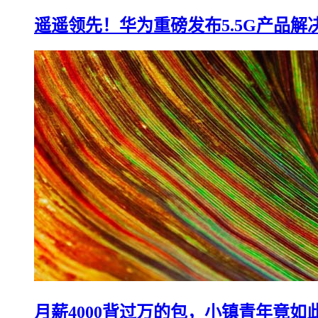
遥遥领先！华为重磅发布5.5G产品解
月薪4000背过万的包，小镇青年竟如