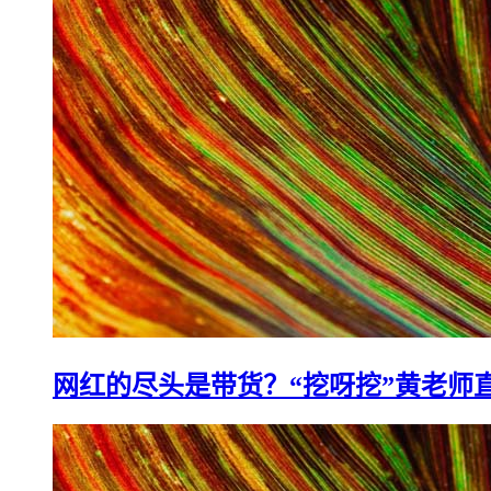
网红的尽头是带货？“挖呀挖”黄老师