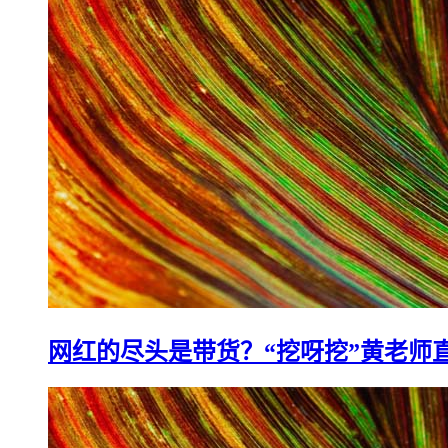
网红的尽头是带货？“挖呀挖”黄老师