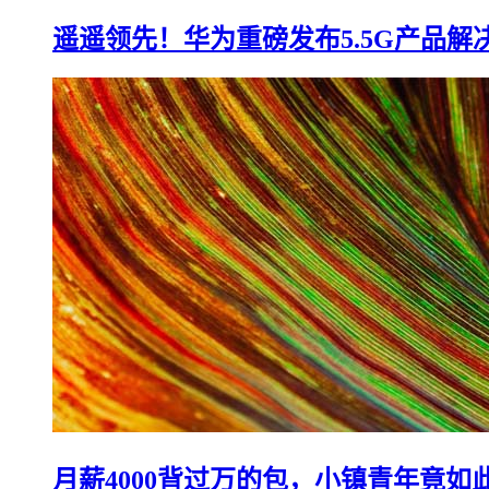
遥遥领先！华为重磅发布5.5G产品解
月薪4000背过万的包，小镇青年竟如